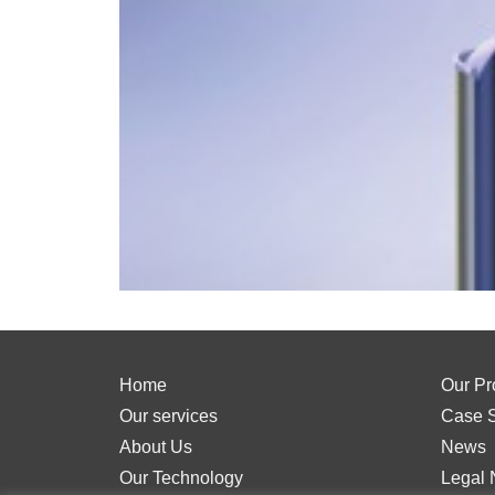
Home
Our Pr
Our services
Case S
About Us
News
Our Technology
Legal 