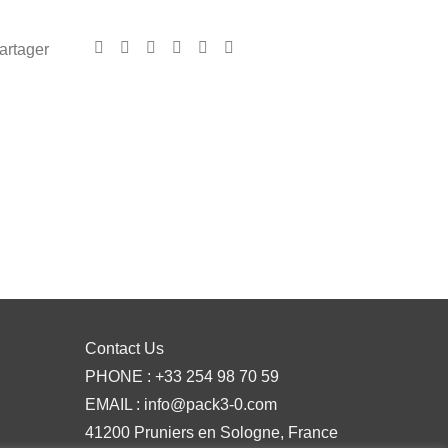
artager
Contact Us
PHONE :
+33 254 98 70 59
EMAIL :
info@pack3-0.com
41200 Pruniers en Sologne, France