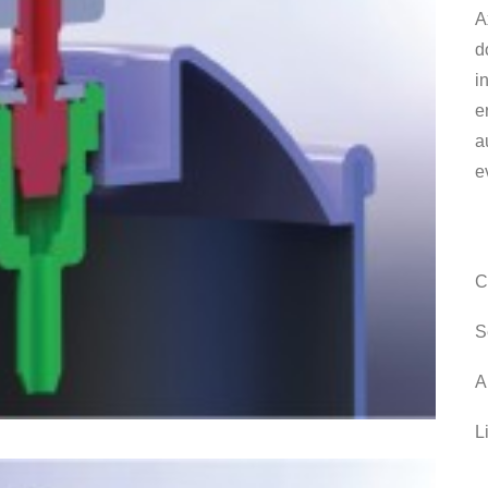
A
d
i
e
a
e
C
S
A
L