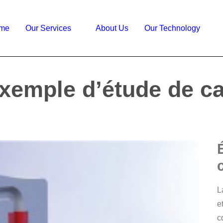
me
Our Services
About Us
Our Technology
xemple d’étude de c
L
e
c