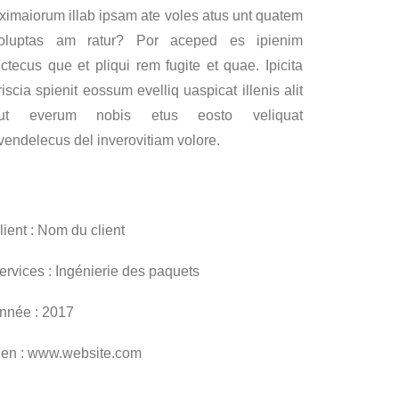
ximaiorum illab ipsam ate voles atus unt quatem
oluptas am ratur? Por aceped es ipienim
nctecus que et pliqui rem fugite et quae. Ipicita
riscia spienit eossum evelliq uaspicat illenis alit
ut everum nobis etus eosto veliquat
vendelecus del inverovitiam volore.
lient : Nom du client
ervices : Ingénierie des paquets
nnée : 2017
ien : www.website.com