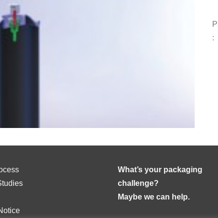
P
:
ocess
What’s your packaging
tudies
challenge?
Maybe we can help.
Notice