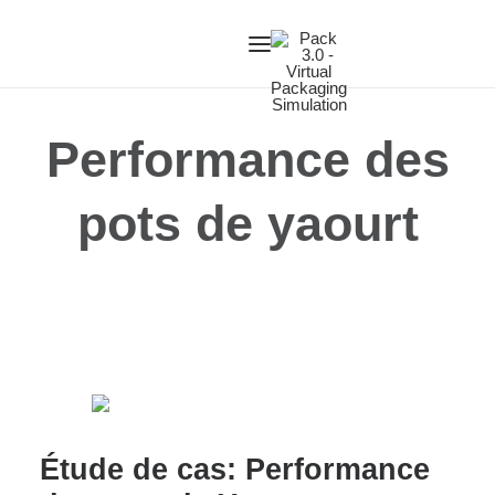
HOME
Performance des
OUR SERVICES
pots de yaourt
ABOUT US
OUR TECHNOLOGY
OUR PROCESS
CASE STUDIES
CONTACT US
Étude de cas: Performance